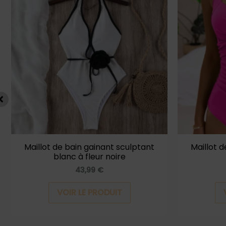
a
plusieurs
s.
variations.
Les
options
peuvent
être
choisies
sur
la
Maillot de bain gainant sculptant
Maillot 
blanc à fleur noire
page
43,99
€
du
produit
VOIR LE PRODUIT