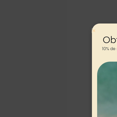
Ob
10% de
Descr
Tai
S