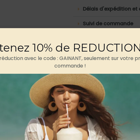
Délais d'expédition et 
Suivi de commande
Retours et rembours
tenez 10% de REDUCTIO
 réduction avec le code : GAINANT, seulement sur votre p
commande !
iption
Informations complémentaires
Avis
lle
Buste (cm)
Taille (cm)
Hanches (c
81-86
61-66
86-91