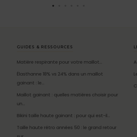
GUIDES & RESSOURCES
L
Matière respirante pour votre maillot…
A
Élasthanne 18% vs 24% dans un maillot
L
gainant : le…
C
Maillot gainant : quelles matières choisir pour
un…
Bikini taille haute gainant : pour qui est-il…
Taille haute rétro années 50 : le grand retour
sur…