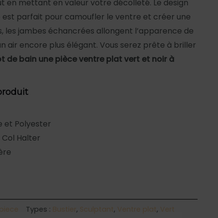
t en mettant en valeur votre décolleté. Le design
le est parfait pour camoufler le ventre et créer une
lus, les jambes échancrées allongent l’apparence de
 air encore plus élégant. Vous serez prête à briller
t de bain une pièce ventre plat vert et noir à
produit
 et Polyester
 Col Halter
ère
 piece
Types :
Bustier
,
Sculptant
,
Ventre plat
,
Vert