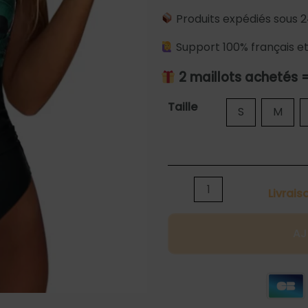
Produits expédiés sous 2
Support 100% français et
2 maillots achetés 
quantité
Taille
S
M
de
Maillot
de
bain
Livrais
une
pièce
AJ
ventre
plat
vert
et