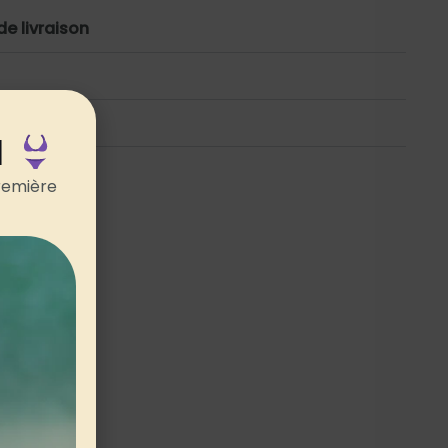
de livraison
ements
N
remière
 (0)
m)