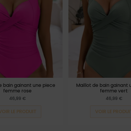
a
plusieurs
variations.
Les
options
peuvent
être
choisies
sur
la
de bain gainant une piece
Maillot de bain gainant 
femme rose
femme vert
page
46,99
€
46,99
€
du
produit
VOIR LE PRODUIT
VOIR LE PRODUI