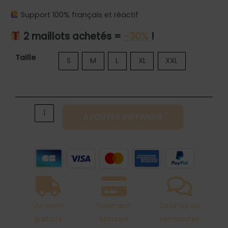
Support 100% français et réactif
2 maillots achetés =
-30%
!
quantité
Taille
S
M
L
XL
XXL
de
Maillot
de
bain
AJOUTER AU PANIER
une
pièce
ventre
plat
rose
à
Livraison
Paiement
Satisfait ou
motifs
gratuite
sécurisé
remboursé