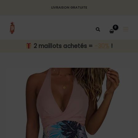
Aller
LIVRAISON GRATUITE
au
MAI
contenu
MEN
2 maillots achetés =
-30%
!