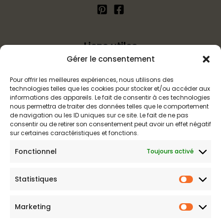
Liens utiles
Gérer le consentement
Politique d’expédition
Pour offrir les meilleures expériences, nous utilisons des
Mentions légales
technologies telles que les cookies pour stocker et/ou accéder aux
Politique de confidentialité
informations des appareils. Le fait de consentir à ces technologies
nous permettra de traiter des données telles que le comportement
Politique de remboursements
de navigation ou les ID uniques sur ce site. Le fait de ne pas
Conditions générales de vente et d’utilisation
consentir ou de retirer son consentement peut avoir un effet négatif
sur certaines caractéristiques et fonctions.
Fonctionnel
Toujours activé
Boutique de maillots gainants
Statistiques
Maillot de bain gainant est votre boutique en ligne de
Statist
référence sur les maillots amincissants. Une question sur nos
produits ou une demande sur votre commande,
contactez-
Marketing
Marketi
nous
.