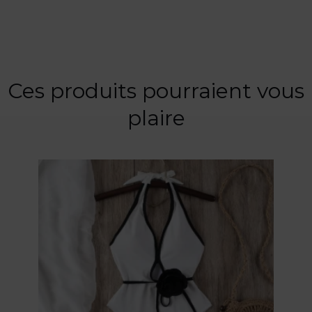
Ces produits pourraient vous
plaire
Ce
produit
a
plusieurs
variations.
Les
options
peuvent