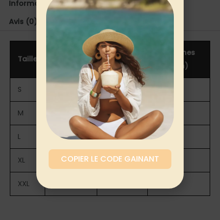
Informations complémentaires
Avis (0)
Buste
Taille
Hanches
Taille
(cm)
(cm)
(cm)
S
81-86
61-66
86-91
M
85-90
65-70
90-95
L
94-99
69-74
94-99
COPIER LE CODE GAINANT
XL
98-103
73-78
98-103
XXL
102-107
77-82
102-107