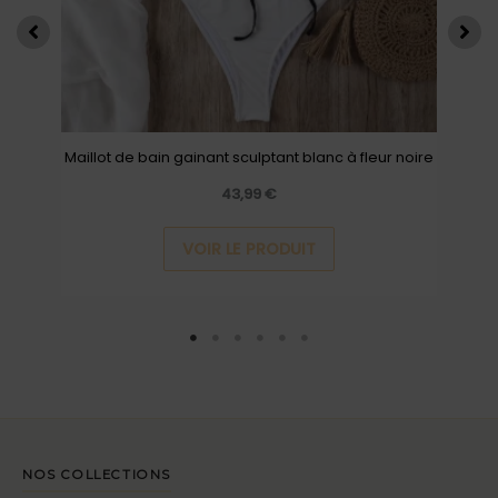
être
choisies
sur
la
page
Maillot de bain gainant sculptant blanc à fleur noire
du
produit
43,99
€
VOIR LE PRODUIT
NOS COLLECTIONS