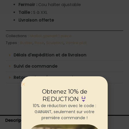
Fermoir :
Cou halter ajustable
Taille :
S à XXL
Livraison offerte
Collections :
Maillot gainant 1 piece
Types :
Bustier
,
Rose
,
Sculptant
,
Ventre plat
Délais d'expédition et de livraison
Suivi de commande
Retours et remboursements
Obtenez 10% de
REDUCTION
10% de réduction avec le code :
GAINANT, seulement sur votre
première commande !
Description