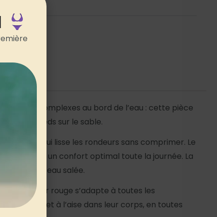
ements
N
remière
en. Fini les complexes au bord de l’eau : cette pièce
osez les pieds sur le sable.
 renforcé qui lisse les rondeurs sans comprimer. Le
stables pour un confort optimal toute la journée. La
re comme à l’eau salée.
ainant bustier rouge s’adapte à toutes les
ntir belles et à l’aise dans leur corps, en toutes