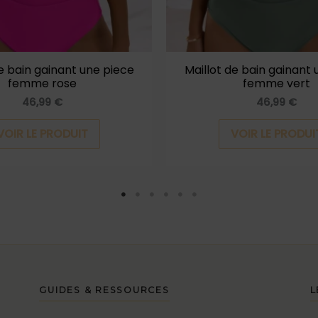
être
choisies
sur
la
de bain gainant une piece
Maillot de bain gainant 
femme rose
femme vert
page
46,99
€
46,99
€
du
produit
VOIR LE PRODUIT
VOIR LE PRODUI
GUIDES & RESSOURCES
L