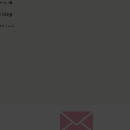
ccueil
e blog
ontact