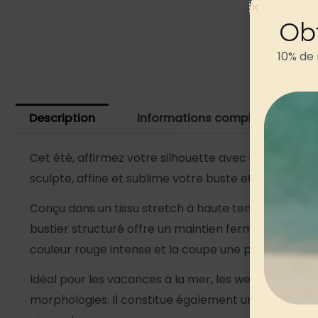
Ob
10% de
Description
Informations complémentaires
Cet été, affirmez votre silhouette avec un
maillot d
sculpte, affine et sublime votre buste et votre ven
Conçu dans un tissu stretch à haute teneur en élas
bustier structuré offre un maintien ferme de la poit
couleur rouge intense et la coupe une pièce lui conf
Idéal pour les vacances à la mer, les week-ends à la
morphologies. Il constitue également un cadeau origi