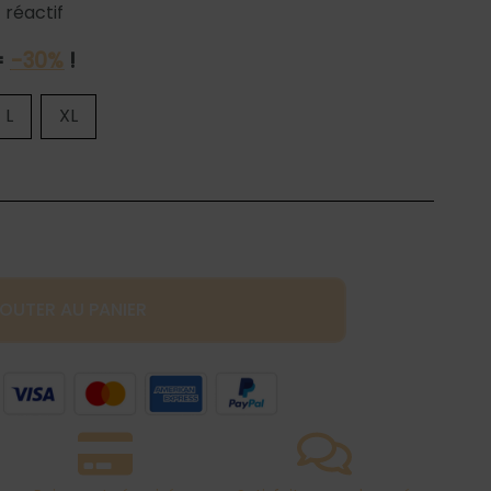
 réactif
=
-30%
!
L
XL
OUTER AU PANIER