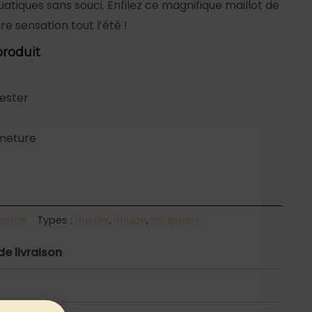
uatiques sans souci. Enfilez ce magnifique maillot de
e sensation tout l’été !
produit
yester
meture
 piece
Types :
Bustier
,
Rouge
,
Sculptant
de livraison