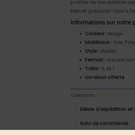
profiter de vos activités aq
bain et préparez-vous à fair
Informations sur notre 
Couleur :
Rouge
Matériaux :
Soie, Pol
Style :
Bustier
Fermoir :
Aucune fer
Taille :
S, M, L
Livraison offerte
Collections :
Maillot gainant 1
Délais d'expédition et 
Suivi de commande