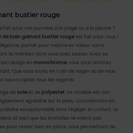
Paiement sécurisé
Satisfait ou remboursé
nant bustier rouge
fait pour vos journées à la plage ou à la piscine ?
t de bain gainant bustier rouge
est fait pour vous !
 élégance, parfait pour mettre en valeur votre
rant le maintien dont vous avez besoin. Avec sa
 son design en
monochrome
, vous vous sentirez
rtant. Que vous soyez en train de nager ou de vous
lot saura capter tous les regards.
ange de
soie
et de
polyester
, ce modèle est non
 également agréable sur la peau. La confection en
urabilité exceptionnelle sans négliger le confort. Le
déal, et bien que les bretelles ne soient pas
çues pour rester bien en place, vous permettant de