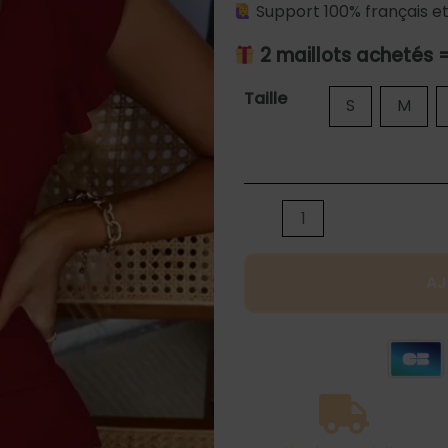
Support 100% français et
2 maillots achetés 
quantité
Taille
S
M
de
Maillot
de
bain
gainant
bustier
AJ
rouge