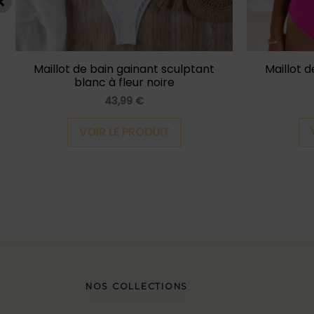
être
choisies
sur
la
Maillot de bain gainant sculptant
Maillot 
blanc à fleur noire
page
43,99
€
du
produit
VOIR LE PRODUIT
NOS COLLECTIONS