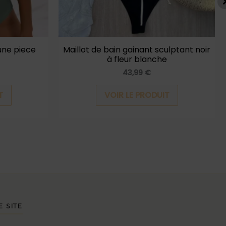
être
être
choisies
choisies
sur
sur
la
la
une piece
Maillot de bain gainant sculptant noir
à fleur blanche
page
page
43,99
€
du
du
produit
produit
T
VOIR LE PRODUIT
E SITE