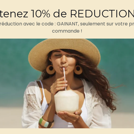
Retours et rembours
tenez 10% de REDUCTIO
 réduction avec le code : GAINANT, seulement sur votre p
commande !
Avis (0)
e bain gainant bustier rouge
qui allie séduction et mainti
tre pour vous donner une confiance absolue dès que vous p
thanne, ce
maillot gainant
intègre un panneau ventre plat
rine, avec des baleines légères et des bretelles larges aju
èrent une allure chic et intemporelle, résistante au chlo
 piscine ou un city-break aquatique, ce maillot de bain g
nal et raffiné pour toutes les femmes qui souhaitent se se