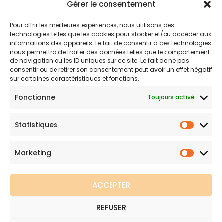
Gérer le consentement
Politique d’expédition
Mentions légales
Pour offrir les meilleures expériences, nous utilisons des
technologies telles que les cookies pour stocker et/ou accéder aux
Politique de confidentialité
informations des appareils. Le fait de consentir à ces technologies
Politique de remboursements
nous permettra de traiter des données telles que le comportement
de navigation ou les ID uniques sur ce site. Le fait de ne pas
Conditions générales de vente et d’utilisation
consentir ou de retirer son consentement peut avoir un effet négatif
sur certaines caractéristiques et fonctions.
Fonctionnel
Boutique de maillots gainants
Toujours activé
Maillot de bain gainant est votre boutique en ligne de
Statistiques
Statist
référence sur les maillots amincissants. Une question sur nos
produits ou une demande sur votre commande,
contactez-
Marketing
Marketi
nous
.
ACCEPTER
REFUSER
Copyright © 2026 Maillot de bain gainant