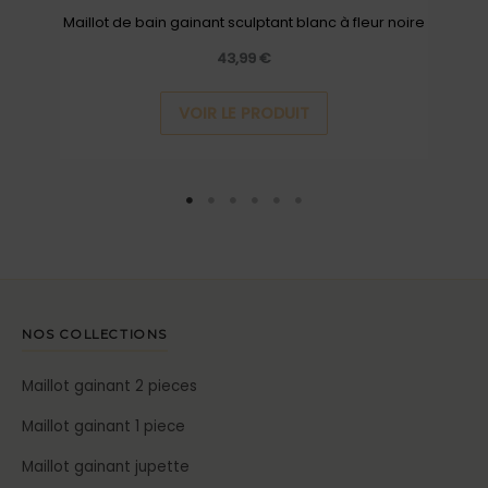
Maillot de bain gainant sculptant blanc à fleur noire
du
produit
43,99
€
VOIR LE PRODUIT
NOS COLLECTIONS
Maillot gainant 2 pieces
Maillot gainant 1 piece
Maillot gainant jupette