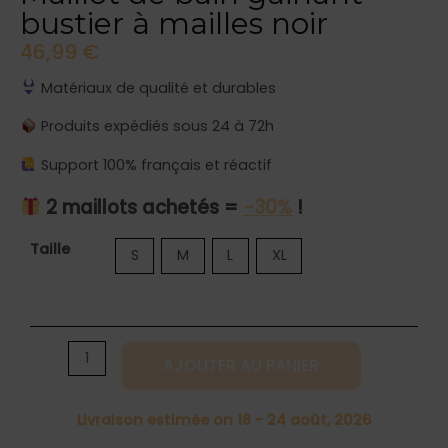
bustier à mailles noir
46,99
€
Matériaux de qualité et durables
Produits expédiés sous 24 à 72h
Support 100% français et réactif
2 maillots achetés =
-30%
!
quantité
Taille
S
M
L
XL
de
Maillot
de
bain
AJOUTER AU PANIER
gainant
bustier
Livraison estimée on 18 - 24 août, 2026
à