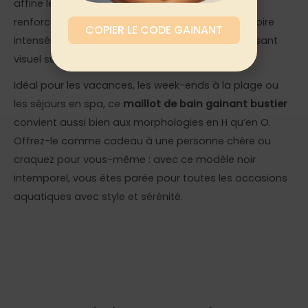
affine le buste, tandis que la doublure intérieure
renforce le maintien sans comprimer. La teinte noire
COPIER LE CODE GAINANT
intensément profonde garantit un effet amincissant
visuel supplémentaire, lavage après lavage.
Idéal pour les vacances, les week-ends à la plage ou
les séjours en spa, ce
maillot de bain gainant bustier
convient aussi bien aux morphologies en H qu’en O.
Offrez-le comme cadeau à une personne chère ou
craquez pour vous-même : avec ce modèle noir
intemporel, vous êtes parée pour toutes les occasions
aquatiques avec style et sérénité.