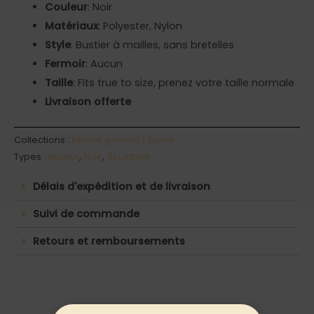
Couleur
: Noir
Matériaux
: Polyester, Nylon
Style
: Bustier à mailles, sans bretelles
Fermoir
: Aucun
Taille
: Fits true to size, prenez votre taille normale
Livraison offerte
Collections :
Maillot gainant 1 piece
Types :
Bustier
,
Noir
,
Sculptant
Délais d'expédition et de livraison
Suivi de commande
Retours et remboursements