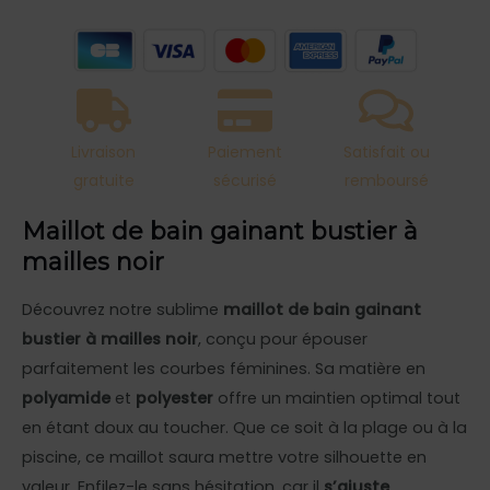
mailles
noir
Livraison
Paiement
Satisfait ou
gratuite
sécurisé
remboursé
Maillot de bain gainant bustier à
mailles noir
Découvrez notre sublime
maillot de bain gainant
bustier à mailles noir
, conçu pour épouser
parfaitement les courbes féminines. Sa matière en
polyamide
et
polyester
offre un maintien optimal tout
en étant doux au toucher. Que ce soit à la plage ou à la
piscine, ce maillot saura mettre votre silhouette en
valeur. Enfilez-le sans hésitation, car il
s’ajuste