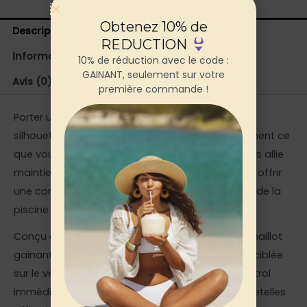
Obtenez 10% de
Description
REDUCTION
Informations complémentaires
10% de réduction avec le code :
GAINANT, seulement sur votre
Avis (0)
première commande !
Porter un
maillot de bain gainant
qui sculpte la
silhouette tout en restant élégant, c’est exactement ce
que vous méritez cet été. Ce bustier noir à mailles allie
maintien ferme et esthétique soignée pour vous offrir
une confiance absolue, que vous soyez au bord de la
piscine ou en bord de mer.
Conçu dans un tissu stretch à mailles fines, ce maillot
gainant bustier 1 pièce exerce une compression ciblée
sur le ventre et la taille pour un effet tummy control
immédiat et discret. Le décolleté bustier sans bretelles