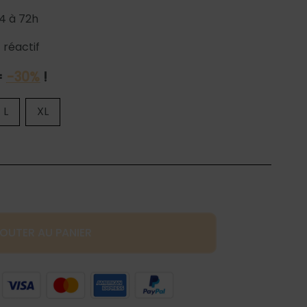
4 à 72h
 réactif
=
-30%
!
L
XL
OUTER AU PANIER