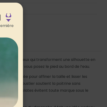
ements
N
remière
hes est de ceux qui transforment une silhouette en
olue dès que vous posez le pied au bord de l’eau.
tre plat
ciblée pour affiner la taille et lisser les
e maintien bustier soutient la poitrine sans
s finitions plates évitent toute marque sous le