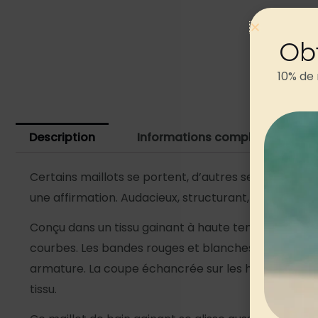
Ob
10% de
Description
Informations complémentaires
Certains maillots se portent, d’autres se vivent. Ce
une affirmation. Audacieux, structurant, il vous off
Conçu dans un tissu gainant à haute teneur en élas
courbes. Les bandes rouges et blanches à contraste 
armature. La coupe échancrée sur les hanches allège
tissu.