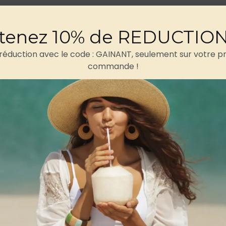
Retours et rembours
tenez 10% de REDUCTIO
 réduction avec le code : GAINANT, seulement sur votre p
commande !
Avis (0)
maillot de bain gainant
bustier à bandes rouges et blanc
re la liberté d’assumer votre corps avec une confiance abs
thanne, ce bustier une pièce exerce une
compression ven
marqué allongent visuellement la silhouette, tandis que l
 la silhouette et accentue naturellement la cambrure. Le