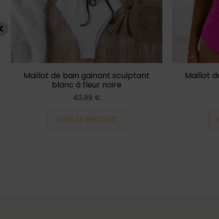
options
peuvent
être
choisies
sur
la
Maillot de bain gainant sculptant
Maillot 
blanc à fleur noire
page
43,99
€
du
produit
VOIR LE PRODUIT