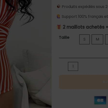
Produits expédiés sous 2
Support 100% français et
2 maillots achetés 
quantité
Taille
S
M
de
Maillot
de
bain
gainant
bustier
AJ
à
bandes
rouges
et