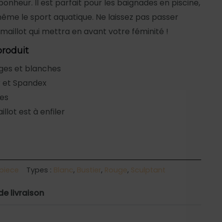
nheur. Il est parfait pour les baignades en piscine,
même le sport aquatique. Ne laissez pas passer
 maillot qui mettra en avant votre féminité !
produit
ges et blanches
r et Spandex
res
illot est à enfiler
 piece
Types :
Blanc
,
Bustier
,
Rouge
,
Sculptant
de livraison