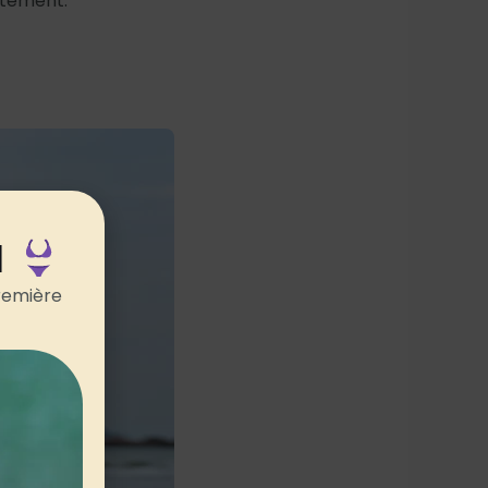
stement.
N
remière