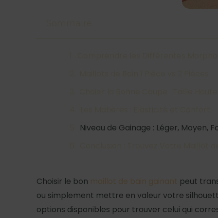
Sommaire
Comprendre les Différentes Morpho
Maillots de Bain 1 Pièce vs 2 Pièces
Choisir la Bonne Coupe : Taille Haute
Les Matières : Élasticité et Confort
Niveau de Gainage : Léger, Moyen, F
Conclusion : Trouvez Votre Maillot de
Choisir le bon
maillot de bain gainant
peut trans
ou simplement mettre en valeur votre silhouette
options disponibles pour trouver celui qui corr