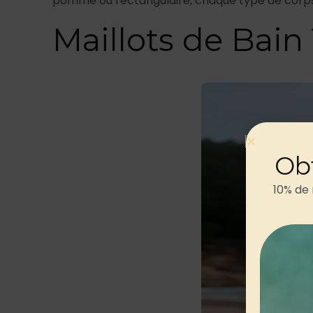
pomme ou rectangulaire, chaque type de corps 
Maillots de Bain 
Ob
10% de