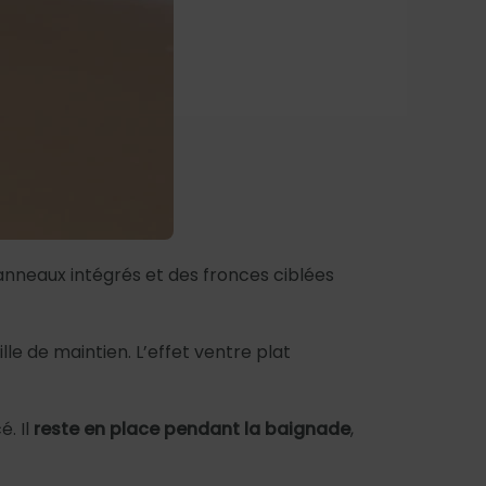
anneaux intégrés et des fronces ciblées
le de maintien. L’effet ventre plat
. Il
reste en place pendant la baignade
,