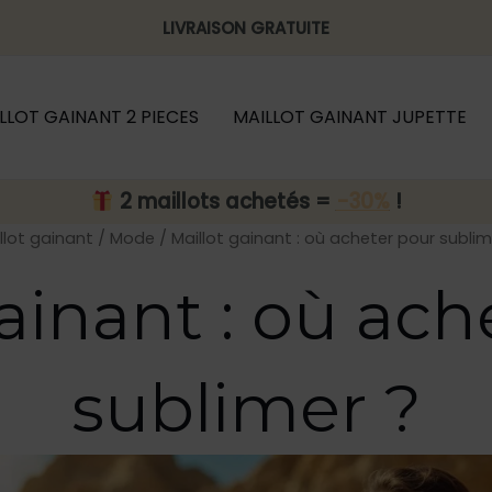
LIVRAISON GRATUITE
LLOT GAINANT 2 PIECES
MAILLOT GAINANT JUPETTE
2 maillots achetés =
-30%
!
llot gainant
/
Mode
/ Maillot gainant : où acheter pour sublim
gainant : où ach
sublimer ?