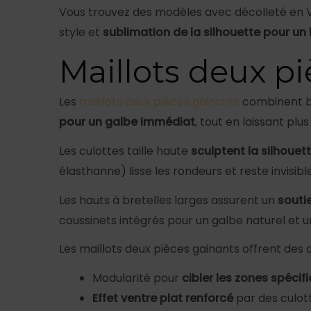
Vous trouvez des modèles avec décolleté en V
style et
sublimation de la silhouette pour un
Maillots deux p
Les
maillots deux pièces gainants
combinent ba
pour un galbe immédiat
, tout en laissant plu
Les culottes taille haute
sculptent la silhouet
élasthanne) lisse les rondeurs et reste invisi
Les hauts à bretelles larges assurent un
soutie
coussinets intégrés pour un galbe naturel et u
Les maillots deux pièces gainants offrent des 
Modularité pour
cibler les zones spécif
Effet ventre plat renforcé
par des culott