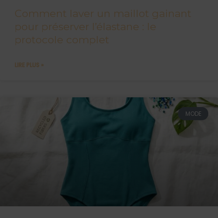
Comment laver un maillot gainant
pour préserver l’élastane : le
protocole complet
LIRE PLUS »
MODE