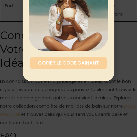
Fort
idéal pour un effet
pomme et
ventre plat
rectangulaire
Conclusion : Trouvez
Votre Maillot de Bain
Idéal
COPIER LE CODE GAINANT
En connaissant votre morphologie et en choisissant le bon
style et niveau de gainage, vous pouvez facilement trouver le
maillot de bain gainant qui vous convient le mieux. Explorez
notre collection complète de maillots de bain sur notre
page
d’accueil
et trouvez celui qui vous fera vous sentir belle et
confiante tout l’été.
FAQ