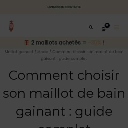
Aller
LIVRAISON GRATUITE
au
MAI
contenu
MEN
2 maillots achetés =
-30%
!
Maillot gainant
/
Mode
/ Comment choisir son maillot de bain
gainant : guide complet
Comment choisir
son maillot de bain
gainant : guide