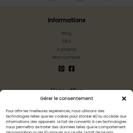
Informations
Blog
FAQ
A propos
Mon compte
Liens utiles
Gérer le consentement
Politique d’expédition
Pour offrir les meilleures expériences, nous utilisons des
Mentions légales
technologies telles que les cookies pour stocker et/ou accéder aux
Politique de confidentialité
informations des appareils. Le fait de consentir à ces technologies
nous permettra de traiter des données telles que le comportement
Politique de remboursements
de navigation ou les ID uniques sur ce site. Le fait de ne pas