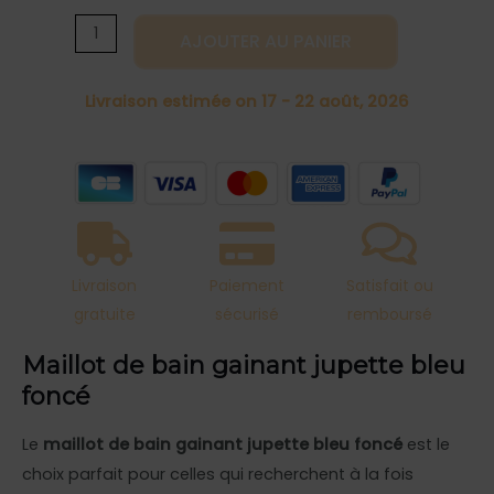
bain
AJOUTER AU PANIER
gainant
jupette
Livraison estimée on 17 - 22 août, 2026
bleu
foncé
Livraison
Paiement
Satisfait ou
gratuite
sécurisé
remboursé
Maillot de bain gainant jupette bleu
foncé
Le
maillot de bain gainant jupette bleu foncé
est le
choix parfait pour celles qui recherchent à la fois