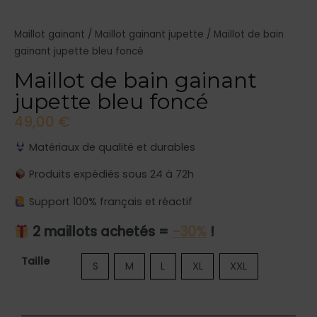
Maillot gainant
/
Maillot gainant jupette
/ Maillot de bain
gainant jupette bleu foncé
Maillot de bain gainant
jupette bleu foncé
49,00
€
Matériaux de qualité et durables
Produits expédiés sous 24 à 72h
Support 100% français et réactif
2 maillots achetés =
-30%
!
quantité
Taille
S
M
L
XL
XXL
de
Maillot
de