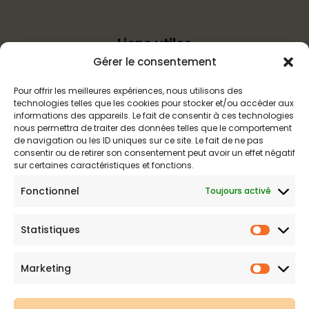
Liens utiles
Gérer le consentement
Politique d’expédition
Pour offrir les meilleures expériences, nous utilisons des
Mentions légales
technologies telles que les cookies pour stocker et/ou accéder aux
Politique de confidentialité
informations des appareils. Le fait de consentir à ces technologies
nous permettra de traiter des données telles que le comportement
Politique de remboursements
de navigation ou les ID uniques sur ce site. Le fait de ne pas
Conditions générales de vente et d’utilisation
consentir ou de retirer son consentement peut avoir un effet négatif
sur certaines caractéristiques et fonctions.
Fonctionnel
Toujours activé
Boutique de maillots gainants
Statistiques
Maillot de bain gainant est votre boutique en ligne de
Statist
référence sur les maillots amincissants. Une question sur nos
produits ou une demande sur votre commande,
contactez-
Marketing
Marketi
nous
.