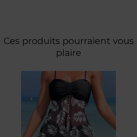
Ces produits pourraient vous
plaire
Ce
produit
a
plusieurs
variations.
Les
options
peuvent