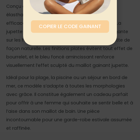
Conçu dans un tissu gainant à haute teneur en
élasthanne, ce maillot offre un
tummy control
efficace tout en restant souple au mouvement. La
COPIER LE CODE GAINANT
jupette superposée apporte une couverture élégante
sur les hanches et les cuisses, affinant la silhouette de
façon naturelle. Les finitions plates évitent tout effet de
bourrelet, et le bleu foncé amincissant renforce
visuellement l’effet sculpté du maillot gainant jupette.
Idéal pour la plage, la piscine ou un séjour en bord de
mer, ce modèle s’adapte à toutes les morphologies
avec grâce. Il constitue également un cadeau parfait
pour offrir à une femme qui souhaite se sentir belle et à
l’aise dans son maillot de bain. Une pièce
incontournable pour une garde-robe estivale assumée
et raffinée.