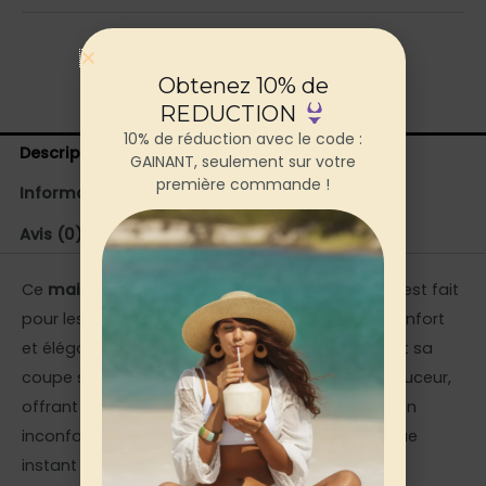
Obtenez 10% de
REDUCTION
10% de réduction avec le code :
Description
GAINANT, seulement sur votre
première commande !
Informations complémentaires
Avis (0)
Ce
maillot de bain gainant jupette
bleu foncé est fait
pour les femmes qui refusent de choisir entre confort
et élégance. Avec sa couleur marine profonde et sa
coupe structurée, il redessine la silhouette en douceur,
offrant un maintien ventre plat sans compression
inconfortable. Vous méritez de profiter de chaque
instant au bord de l’eau avec confiance.