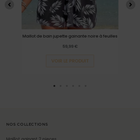
être
choisies
sur
la
Maillot de bain jupette gainante noire à feuilles
page
du
59,99
€
produit
VOIR LE PRODUIT
NOS COLLECTIONS
Maillot gainant 2 pieces