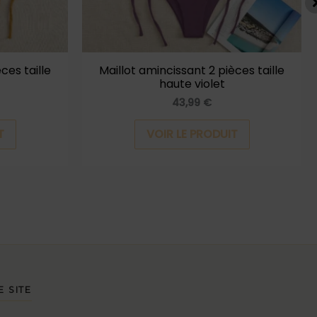
être
être
choisies
choisies
sur
sur
la
la
ces taille
Maillot amincissant 2 pièces taille
haute violet
page
page
43,99
€
du
du
produit
produit
T
VOIR LE PRODUIT
E SITE