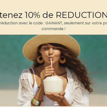
Retours et rembours
tenez 10% de REDUCTIO
 réduction avec le code : GAINANT, seulement sur votre p
commande !
Avis (0)
ait pour les femmes qui refusent de choisir entre style et 
 ce ventre plat dont vous rêvez, avec une confiance natu
e à haute compression, ce
bikini taille haute gainant
main
isser le ventre et les hanches, pendant que le haut struct
s garantissent un port invisible sous les vêtements.
eillé, ce maillot gainant bikini se porte aussi bien en été