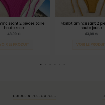
être
choisies
sur
la
mincissant 2 pièces taille
Maillot amincissant 2 piè
haute rose
haute jaune
page
43,99
€
43,99
€
du
produit
VOIR LE PRODUIT
VOIR LE PRODUI
GUIDES & RESSOURCES
L