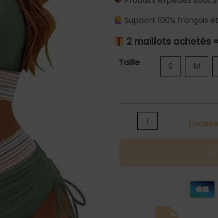
Produits expédiés sous 2
Support 100% français et
2 maillots achetés 
quantité
Taille
S
M
de
Maillot
gainant
bikini
Livrais
taille
haute
AJ
vert
kaki