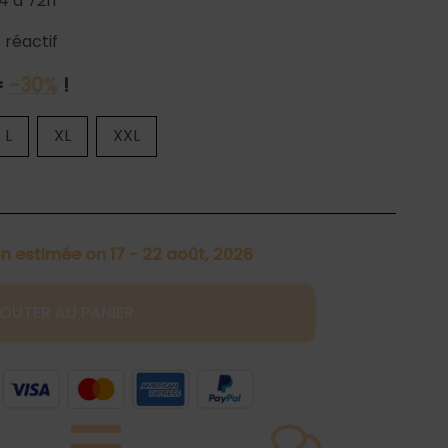
4 à 72h
 réactif
=
-30%
!
L
XL
XXL
on estimée on 17 - 22 août, 2026
OUTER AU PANIER