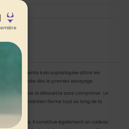
ements
N
remière
confort. Sa teinte kaki sophistiquée attire les
relle et assumée dès le premier essayage.
tient et affine la silhouette sans comprimer. La
uré assure un maintien ferme tout au long de la
 qu’en vacances. Il constitue également un cadeau