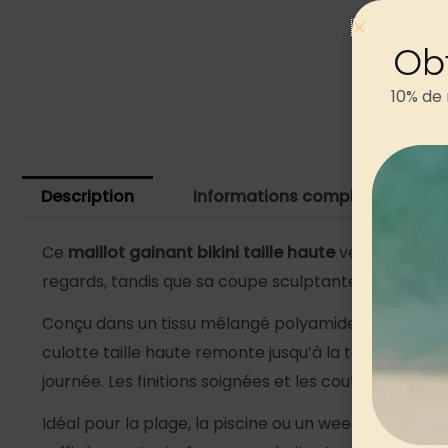
Ob
10% de
Description
Informations complémentaires
Ce
maillot gainant bikini taille haute
vert kaki est f
regards, tandis que sa coupe sculptante vous offre
Conçu dans un tissu mélangé polyamide-élasthann
culotte taille haute remonte jusqu’à la taille pour l
journée. Les finitions soignées et les coutures plate
Idéal pour la plage, la piscine ou un week-end ensol