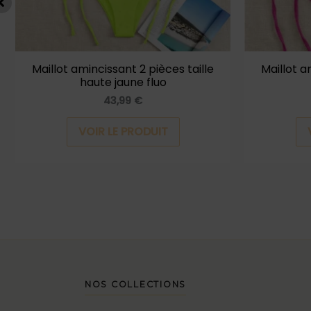
être
choisies
sur
la
Maillot amincissant 2 pièces taille
Maillot a
haute jaune fluo
page
43,99
€
du
produit
VOIR LE PRODUIT
NOS COLLECTIONS