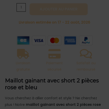
avec
AJOUTER AU PANIER
short
2
Livraison estimée on 17 - 22 août, 2026
pièces
rose
et
bleu
Livraison
Paiement
Satisfait ou
gratuite
sécurisé
remboursé
Maillot gainant avec short 2 pièces
rose et bleu
Vous cherchez à allier confort et style ? Ne cherchez
plus ! Notre
maillot gainant avec short 2 pièces rose