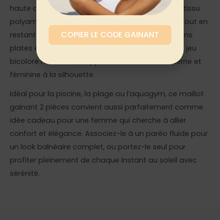
haute qui lisse et retient le ventre en douceur. Le tissu
polyamide-élasthanne offre un maintien ferme tout en
COPIER LE CODE GAINANT
restant respirant et résistant au chlore. Les finitions
plates évitent toute marque visible, tandis que le jeu
bicolore rose et bleu apporte une touche moderne et
féminine à la silhouette.
Idéal pour la piscine, la plage ou l’aquagym, ce maillot
gainant 2 pièces convient aussi parfaitement comme
idée cadeau pour une femme qui cherche à allier
confort et élégance. Associez-le à un paréo fluide pour
un look balnéaire complet, ou portez-le seul pour
profiter pleinement de chaque instant au soleil avec
sérénité.