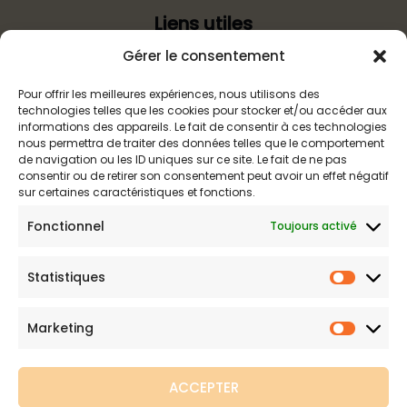
Liens utiles
Gérer le consentement
Politique d’expédition
Mentions légales
Pour offrir les meilleures expériences, nous utilisons des
technologies telles que les cookies pour stocker et/ou accéder aux
Politique de confidentialité
informations des appareils. Le fait de consentir à ces technologies
Politique de remboursements
nous permettra de traiter des données telles que le comportement
de navigation ou les ID uniques sur ce site. Le fait de ne pas
Conditions générales de vente et d’utilisation
consentir ou de retirer son consentement peut avoir un effet négatif
sur certaines caractéristiques et fonctions.
Fonctionnel
Boutique de maillots gainants
Toujours activé
Maillot de bain gainant est votre boutique en ligne de
Statistiques
Statist
référence sur les maillots amincissants. Une question sur nos
produits ou une demande sur votre commande,
contactez-
Marketing
Marketi
nous
.
ACCEPTER