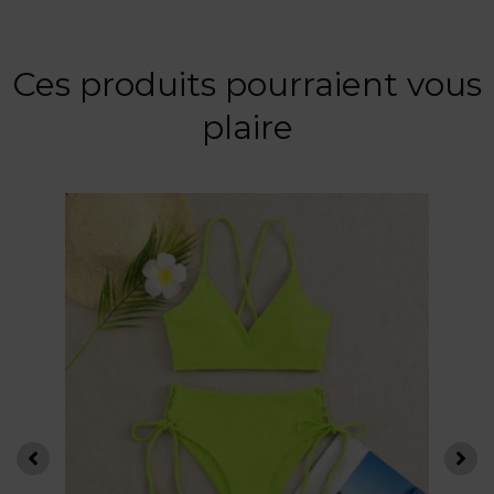
Ces produits pourraient vous
plaire
Ce
produit
a
plusieurs
variations.
Les
options
peuvent
être
choisies