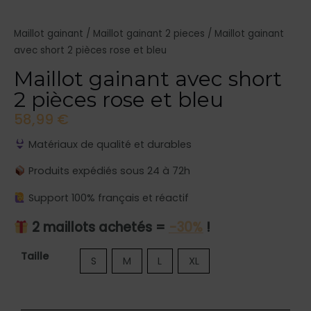
Maillot gainant
/
Maillot gainant 2 pieces
/ Maillot gainant
avec short 2 pièces rose et bleu
Maillot gainant avec short
2 pièces rose et bleu
58,99
€
Matériaux de qualité et durables
Produits expédiés sous 24 à 72h
Support 100% français et réactif
2 maillots achetés =
-30%
!
quantité
Taille
S
M
L
XL
de
Maillot
gainant