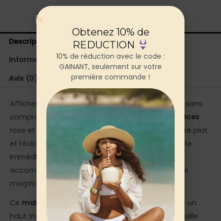
Obtenez 10% de
Description
REDUCTION
10% de réduction avec le code :
Informations complémentaires
GAINANT, seulement sur votre
première commande !
Avis (0)
Afficher une silhouette assurée au bord de l’eau, sans
compromis sur le style : ce
maillot gainant 2 pièces
rose et bleu réunit la puissance du maintien ventre plat
et l’éclat d’une combinaison de couleurs qui capte
immédiatement le regard. Un choix qui vous
accompagne avec confiance, quel que soit votre
morphologie.
Ce
maillot gainant avec short 2 pièces
associe un
haut structurant à bretelles et un short gainant taille