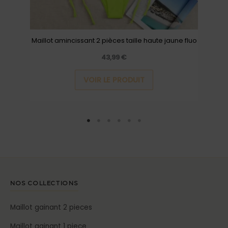
sur
la
page
Maillot amincissant 2 pièces taille haute jaune fluo
du
43,99
€
produit
VOIR LE PRODUIT
NOS COLLECTIONS
Maillot gainant 2 pieces
Maillot gainant 1 piece