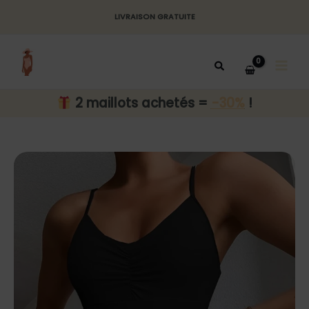
Aller
LIVRAISON GRATUITE
au
MAI
contenu
MEN
2 maillots achetés =
-30%
!