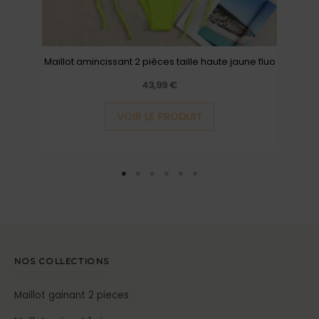
sur
la
page
Maillot amincissant 2 pièces taille haute jaune fluo
du
43,99
€
produit
VOIR LE PRODUIT
NOS COLLECTIONS
Maillot gainant 2 pieces