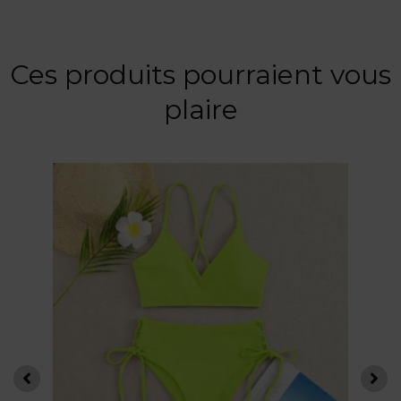
Ces produits pourraient vous
plaire
Ce
produit
a
plusieurs
variations.
Les
options
peuvent
être
choisies