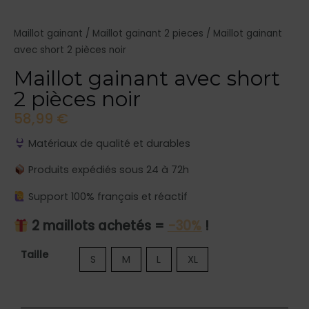
Maillot gainant
/
Maillot gainant 2 pieces
/ Maillot gainant
avec short 2 pièces noir
Maillot gainant avec short
2 pièces noir
58,99
€
Matériaux de qualité et durables
Produits expédiés sous 24 à 72h
Support 100% français et réactif
2 maillots achetés =
-30%
!
quantité
Taille
S
M
L
XL
de
Maillot
gainant