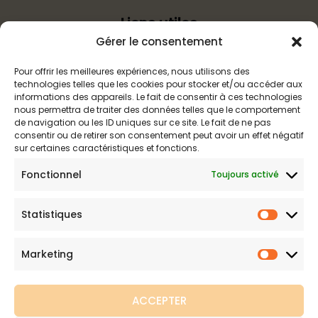
Liens utiles
Gérer le consentement
Politique d’expédition
Pour offrir les meilleures expériences, nous utilisons des
Mentions légales
technologies telles que les cookies pour stocker et/ou accéder aux
Politique de confidentialité
informations des appareils. Le fait de consentir à ces technologies
nous permettra de traiter des données telles que le comportement
Politique de remboursements
de navigation ou les ID uniques sur ce site. Le fait de ne pas
Conditions générales de vente et d’utilisation
consentir ou de retirer son consentement peut avoir un effet négatif
sur certaines caractéristiques et fonctions.
Fonctionnel
Toujours activé
Boutique de maillots gainants
Statistiques
Maillot de bain gainant est votre boutique en ligne de
Statist
référence sur les maillots amincissants. Une question sur nos
produits ou une demande sur votre commande,
contactez-
Marketing
Marketi
nous
.
ACCEPTER