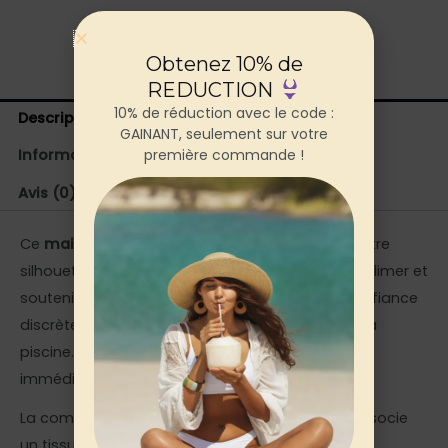
Obtenez 10% de
REDUCTION
10% de réduction avec le code :
Description
GAINANT, seulement sur votre
première commande !
Informations complémentaires
Avis (0)
Ce
maillot gainant 2 pièces
noir transforme votre
silhouette dès que vous l’enfilez. Conçu pour sublimer et
soutenir en même temps, il vous offre cette confiance
discrète qui change tout au bord de l’eau ou à la
piscine. Ventre plat, taille affinée : le résultat est
immédiat.
La combinaison top gainant et short de bain associe
un tissu stretch haute densité avec effet tummy