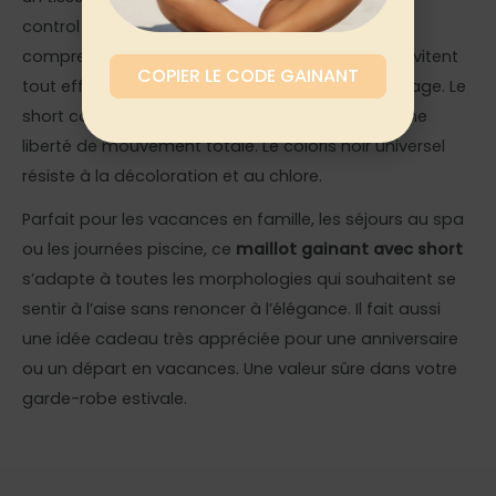
control intégré pour un maintien ferme sans
compression inconfortable. Les finitions plates évitent
COPIER LE CODE GAINANT
tout effet de bourrelet sous les vêtements de plage. Le
short couvrant protège les cuisses et garantit une
liberté de mouvement totale. Le coloris noir universel
résiste à la décoloration et au chlore.
Parfait pour les vacances en famille, les séjours au spa
ou les journées piscine, ce
maillot gainant avec short
s’adapte à toutes les morphologies qui souhaitent se
sentir à l’aise sans renoncer à l’élégance. Il fait aussi
une idée cadeau très appréciée pour une anniversaire
ou un départ en vacances. Une valeur sûre dans votre
garde-robe estivale.