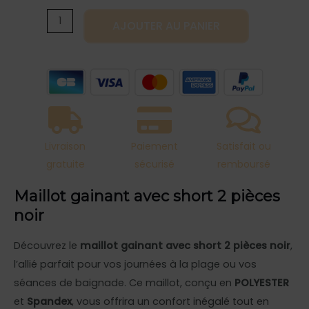
avec
AJOUTER AU PANIER
short
2
pièces
noir
Livraison
Paiement
Satisfait ou
gratuite
sécurisé
remboursé
Maillot gainant avec short 2 pièces
noir
Découvrez le
maillot gainant avec short 2 pièces noir
,
l’allié parfait pour vos journées à la plage ou vos
séances de baignade. Ce maillot, conçu en
POLYESTER
et
Spandex
, vous offrira un confort inégalé tout en