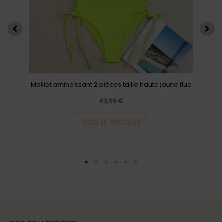
peuvent
être
choisies
sur
la
page
Maillot amincissant 2 pièces taille haute jaune fluo
du
43,99
€
produit
VOIR LE PRODUIT