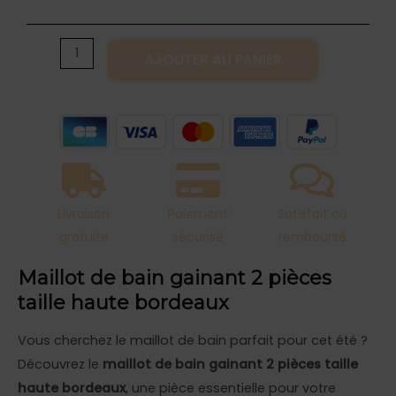
Maillot
de
bain
AJOUTER AU PANIER
gainant
2
pièces
taille
haute
bordeaux
Livraison
Paiement
Satisfait ou
gratuite
sécurisé
remboursé
Maillot de bain gainant 2 pièces
taille haute bordeaux
Vous cherchez le maillot de bain parfait pour cet été ?
Découvrez le
maillot de bain gainant 2 pièces taille
haute bordeaux
, une pièce essentielle pour votre