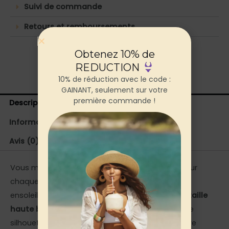
Suivi de commande
Retours et remboursements
Obtenez 10% de
REDUCTION
10% de réduction avec le code :
GAINANT, seulement sur votre
première commande !
Description
Informations complémentaires
Avis (0)
Vous méritez de vous sentir
belle et confiante
sur
chaque plage, chaque piscine, chaque instant
ensoleillé. Ce
maillot de bain gainant 2 pièces taille
haute bordeaux
a été pensé pour sublimer votre
silhouette sans compromis : galbe affirmé, ventre