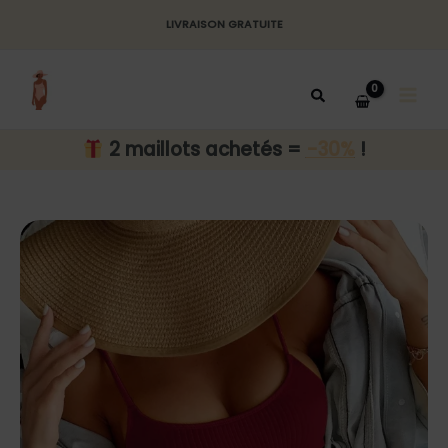
Aller
LIVRAISON GRATUITE
au
MAI
contenu
MEN
2 maillots achetés =
-30%
!