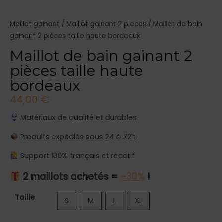
Maillot gainant
/
Maillot gainant 2 pieces
/ Maillot de bain
gainant 2 pièces taille haute bordeaux
Maillot de bain gainant 2
pièces taille haute
bordeaux
44,00
€
Matériaux de qualité et durables
Produits expédiés sous 24 à 72h
Support 100% français et réactif
2 maillots achetés =
-30%
!
quantité
Taille
S
M
L
XL
de