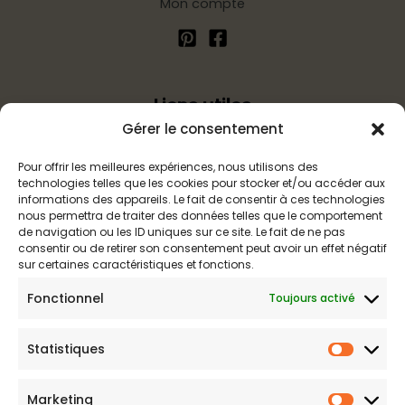
Mon compte
Liens utiles
Gérer le consentement
Politique d’expédition
Pour offrir les meilleures expériences, nous utilisons des
Mentions légales
technologies telles que les cookies pour stocker et/ou accéder aux
Politique de confidentialité
informations des appareils. Le fait de consentir à ces technologies
nous permettra de traiter des données telles que le comportement
Politique de remboursements
de navigation ou les ID uniques sur ce site. Le fait de ne pas
Conditions générales de vente et d’utilisation
consentir ou de retirer son consentement peut avoir un effet négatif
sur certaines caractéristiques et fonctions.
Fonctionnel
Toujours activé
Boutique de maillots gainants
Statistiques
Maillot de bain gainant est votre boutique en ligne de
Statist
référence sur les maillots amincissants. Une question sur nos
produits ou une demande sur votre commande,
contactez-
Marketing