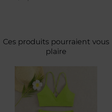
Ces produits pourraient vous
plaire
Ce
produit
a
plusieurs
variations.
Les
options