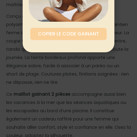
maîtrisé, allure assumée.
Conçu dans un tissu élastique à haute teneur en
polyamide et élasthanne, ce modèle offre un maintien
ferme qui affine la taille et lisse le ventre en douceur. La
COPIER LE CODE GAINANT
coupe taille haute remonte et structure le bas-ventre,
tandis que le haut assure un soutien maintenu toute la
journée. La teinte bordeaux profond apporte une
élégance sobre, facile à associer à un paréo ou un
short de plage. Coutures plates, finitions soignées : rien
ne dépasse, rien ne tire.
Ce
maillot gainant 2 pièces
accompagne aussi bien
les vacances à la mer que les séances aquatiques ou
les escapades au bord d’une piscine. Il constitue
également un cadeau raffiné pour une femme qui
souhaite allier confort, style et confiance en elle. Osez la
couleur, adoptez la silhouette.