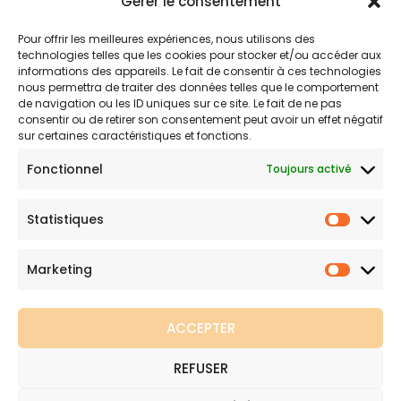
Gérer le consentement
Politique d’expédition
Pour offrir les meilleures expériences, nous utilisons des
Mentions légales
technologies telles que les cookies pour stocker et/ou accéder aux
Politique de confidentialité
informations des appareils. Le fait de consentir à ces technologies
nous permettra de traiter des données telles que le comportement
Politique de remboursements
de navigation ou les ID uniques sur ce site. Le fait de ne pas
Conditions générales de vente et d’utilisation
consentir ou de retirer son consentement peut avoir un effet négatif
sur certaines caractéristiques et fonctions.
Fonctionnel
Toujours activé
Boutique de maillots gainants
Statistiques
Maillot de bain gainant est votre boutique en ligne de
Statist
référence sur les maillots amincissants. Une question sur nos
produits ou une demande sur votre commande,
contactez-
Marketing
Marketi
nous
.
ACCEPTER
REFUSER
Copyright © 2026 Maillot de bain gainant