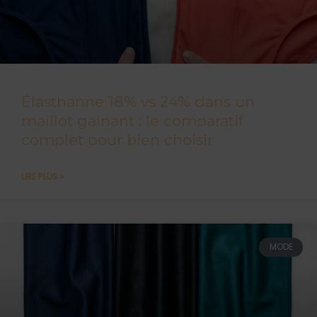
Élasthanne 18% vs 24% dans un
maillot gainant : le comparatif
complet pour bien choisir
LIRE PLUS »
MODE