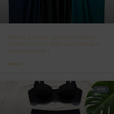
Maillot gainant : quelles matières
choisir pour un effet sculptant qui
dure vraiment ?
LIRE PLUS »
MODE